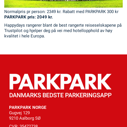
Normalpris pr person: 2349 kr. Rabatt med PARKPARK 300 kr
PARKPARK pris: 2049 kr.
Happydays rangerer blant de best rangerte reiseselskapene på
Trustpilot og hjelper deg på vei med hotellopphold av høy
kvalitet i hele Europa.
PARKPARK NORGE
Gugvej 129
9210 Aalborg SØ
CVR: 35472738