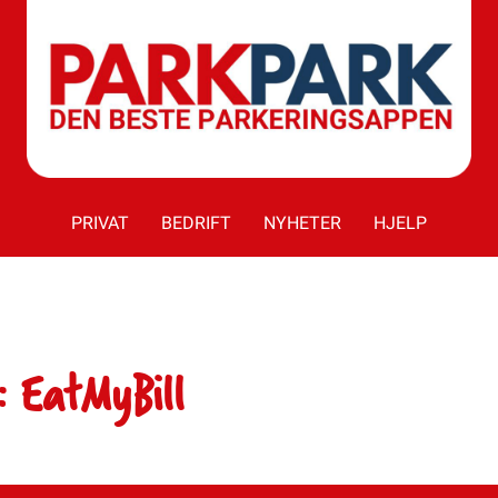
PRIVAT
BEDRIFT
NYHETER
HJELP
 EatMyBill