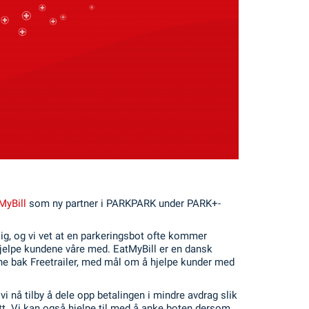
MyBill
som ny partner i PARKPARK under PARK+-
lig, og vi vet at en parkeringsbot ofte kommer
 hjelpe kundene våre med. EatMyBill er en dansk
kene bak Freetrailer, med mål om å hjelpe kunder med
i nå tilby å dele opp betalingen i mindre avdrag slik
tt. Vi kan også hjelpe til med å anke boten dersom