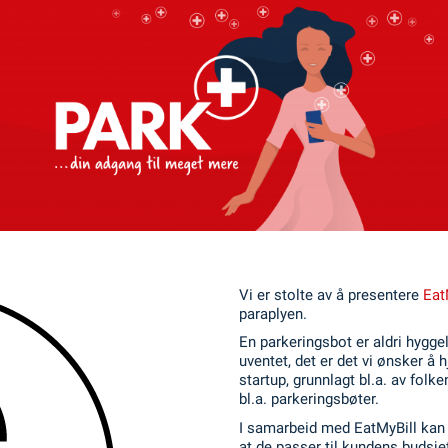
Vi er stolte av å presentere
Eat
paraplyen.
En parkeringsbot er aldri hygge
uventet, det er det vi ønsker å
startup, grunnlagt bl.a. av fol
bl.a. parkeringsbøter.
I samarbeid med EatMyBill kan v
at de passer til kundens budsje